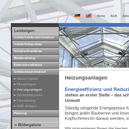
Home
AGB
Jobs
Leistungen:
Gewächshausautomation
Gewächshausbau
Schaltschrankbau
Bewässerung
Elektroinstallation
Gebäudeautomation
Heizungsanlagen
Klimacomputer
Klimaanlagen
Energieeffizienz und Reduz
Heizungsanlagen
stehen an erster Stelle – das s
Störmeldesystem
Umwelt
Fernwartung
MSR-Anlagen
Ständig steigende Energiepreise f
bringen jeden Bauherren und Inves
Planung
Kopfschmerzen daraus werden, sin
Bildergalerie
Wir präsentieren Ihnen die besten 